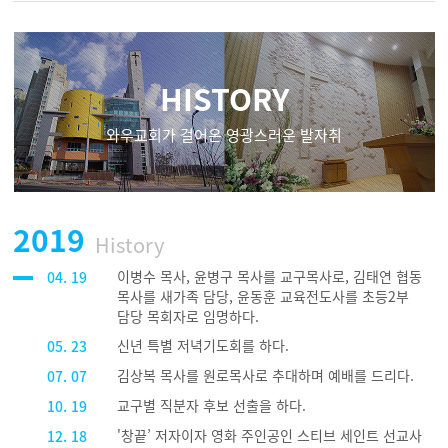
HISTORY
와우교회가 걸어온 영광스러운 발자취
2019
History
이병수 목사, 윤병구 목사를 교구목사로, 김태연 협동
04. 19
목사를 새가족 담당, 윤동훈 교육전도사를 초등2부
담당 목회자로 임명하다.
신년 특별 저녁기도회를 하다.
05. 23
김상복 목사를 원로목사로 추대하며 예배를 드리다.
07. 07
교구별 직분자 후보 선출을 하다.
10. 19
'창끝’ 저자이자 영화 주인공인 스티브 세인트 선교사
12. 18